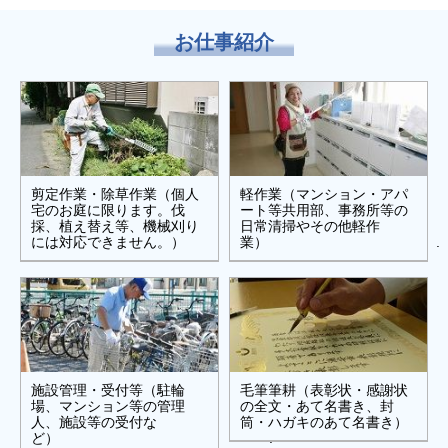
お仕事紹介
剪定作業・除草作業（個人
軽作業（マンション・アパ
宅のお庭に限ります。伐
ート等共用部、事務所等の
採、植え替え等、機械刈り
日常清掃やその他軽作
には対応できません。）
業） .
施設管理・受付等（駐輪
毛筆筆耕（表彰状・感謝状
場、マンション等の管理
の全文・あて名書き、封
人、施設等の受付な
筒・ハガキのあて名書き）
ど） .