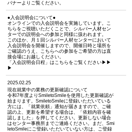
バナーよりご覧ください。
●入会説明会について●
オンラインでの入会説明会を実施しています。こ
ちらをご視聴いただくことで、シルバー人材セン
ターでの説明会への参加と同様に扱われます。
このほか、月１回シルバー人材センターにおいて
入会説明会を開催しますので、開催日時と場所を
ご確認のうえ、こちらへの参加をご希望の方は直
接会場にお越しください。
「入会説明会日程」はこちらをご覧ください▶▶
▶
2025.02.25
現在就業中の業務の更新確認について
令和7年度よりSmiletoSmileを使用した更新確認が
始まります。SmiletoSmileに登録いただいている
方には、「就業依頼」通知が届きますので、ご確
認の上、更新を希望する場合は、「依頼内容を確
認しました」を押してください。更新しない場合
はセンター事務所までご連絡ください。まだ、Smi
letoSmileにご登録いただいていない方は、ご登録