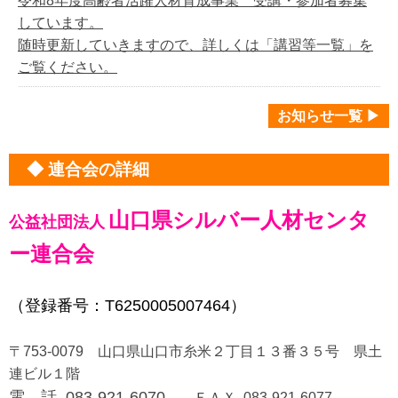
令和8年度高齢者活躍人材育成事業 受講・参加者募集
しています。
随時更新していきますので、詳しくは「講習等一覧」を
ご覧ください。
お知らせ一覧 ▶
◆ 連合会の詳細
山口県シルバー人材センタ
公益社団法人
ー連合会
（登録番号：T6250005007464）
〒753-0079 山口県山口市糸米２丁目１３番３５号 県土
連ビル１階
電 話 083-921-6070
ＦＡＸ 083-921-6077