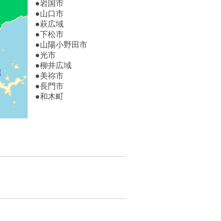
●
岩国市
●
山口市
●
萩広域
●
下松市
●
山陽小野田市
●
光市
●
柳井広域
●
美祢市
●
長門市
●
和木町