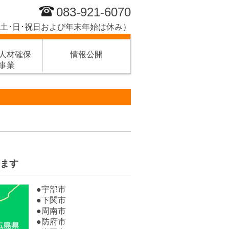
083-921-6070
15 （土･日･祝日および年末年始は休み）
躍人材確保
情報公開
事業
ます
●
宇部市
●
下関市
●
周南市
●
防府市