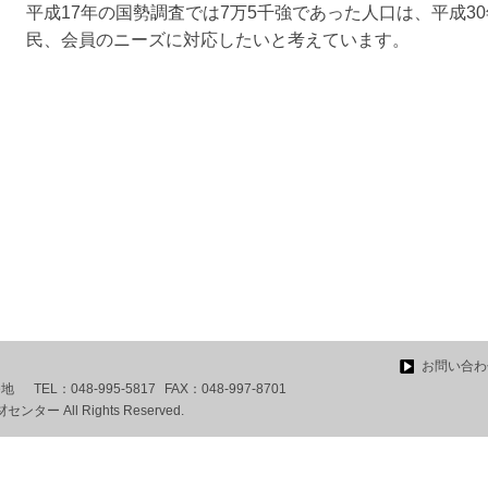
平成17年の国勢調査では7万5千強であった人口は、平成3
民、会員のニーズに対応したいと考えています。
お問い合わ
番地
TEL：
048-995-5817
FAX：
048-997-8701
ー All Rights Reserved.