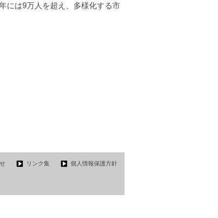
0年には9万人を超え、多様化する市
せ
リンク集
個人情報保護方針