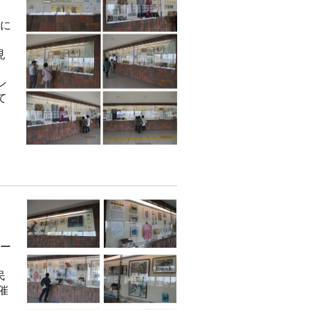
ーに
見
ン
て
リー
民
催