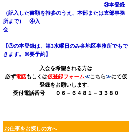
③
本登録
（
記入した書類を持参のうえ、本部または支部事務
所まで
）
④入
会
【③の本登録は、第3水曜日のみ各地区事務所でもで
きます。※要予約】
入会を希望される方は
必ず
電話
もしくは
仮登録フォーム
≪
こちら
≫
にて仮
登録をお願いします。
受付電話番号 ０６－６４８１－３３８０
お仕事をお探しの方へ