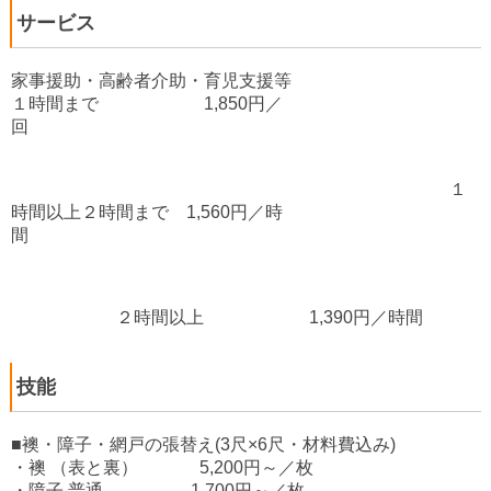
サービス
家事援助・高齢者介助・育児支援等
１時間まで 1,850円／
回
１
時間以上２時間まで 1,560円／時
間
２時間以上 1,390円／時間
技能
■襖・障子・網戸の張替え(3尺×6尺・材料費込み)
・襖 （表と裏） 5,200円～／枚
・障子 普通 1,700円～／枚