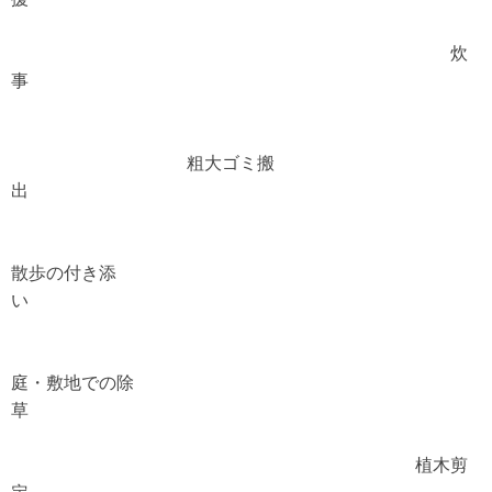
炊
事
粗大ゴミ搬
出
散歩の付き添
い
庭・敷地での除
草
植木剪