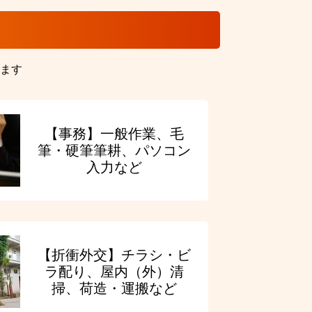
ます
【事務】一般作業、毛
筆・硬筆筆耕、パソコン
入力など
【折衝外交】チラシ・ビ
ラ配り、屋内（外）清
掃、荷造・運搬など