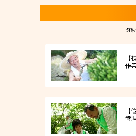
経験
【
作
【
管