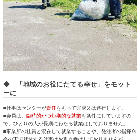
◆ 「地域のお役にたてる幸せ」をモット
ーに
■仕事はセンターが
責任
をもって完成又は遂行します。
■会員は、
臨時的かつ短期的な就業
を条件にしていますの
で、ひとりの人が長期にわたる就業はしておりません。
■事業所の社員と混在して就業することや、発注者の指揮命
令の下で就業する仕事はお引き受けしておりませんが、一