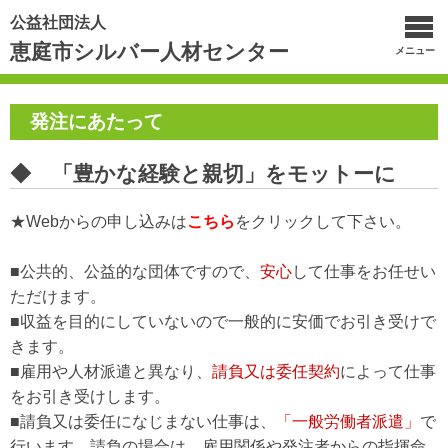
公益社団法人
恵庭市シルバー人材センター
メニュー
発注にあたって
◆ 「豊かな経験と親切」をモットーに
★Webからの申し込みは
こちら
をクリックして下さい。
■公共的、公益的な団体ですので、
安心
して仕事をお任せい
ただけます。
■収益を目的にしていないので一般的に安価でお引き受けで
きます。
■雇用や人材派遣と異なり、
請負又は委任契約
によって仕事
をお引き受けします。
■請負又は委任になじまない仕事は、
「一般労働者派遣」
で
行います。請負の場合は、雇用関係や発注者からの指揮命