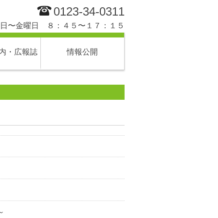
0123-34-0311
日〜金曜日 ８：４５〜１７：１５
内・広報誌
情報公開
～