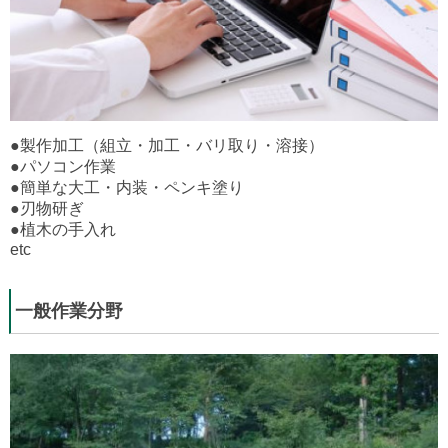
●製作加工（組立・加工・バリ取り・溶接）
●パソコン作業
●簡単な大工・内装・ペンキ塗り
●刃物研ぎ
●植木の手入れ
etc
一般作業分野