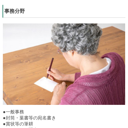
事務分野
●一般事務
●封筒・葉書等の宛名書き
●賞状等の筆耕