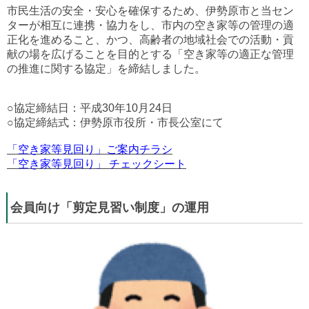
市民生活の安全・安心を確保するため、伊勢原市と当セン
ターが相互に連携・協力をし、市内の空き家等の管理の適
正化を進めること、かつ、高齢者の地域社会での活動・貢
献の場を広げることを目的とする「空き家等の適正な管理
の推進に関する協定」を締結しました。
○
協定締結日：平成
30
年
10
月
24
日
○
協定締結式：伊勢原市役所・市長公室にて
「空き家等見回り」ご案内チラシ
「
空き家等見回り」 チェックシート
会員向け「剪定見習い制度」の運用