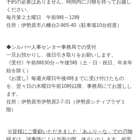
予約の必要はありません。時間内に刃物を持ってお越し
ください。
毎月第２土曜日 午前
9
時～12時
住所：伊勢原市八幡台
2-965-40
（駐車場
10
台程度）
◆シルバー人事センター事務局での受付
一旦お預かりし、後日引き取りをお願いします。
《受付》午前
8
時
30
分～午後5時（土・日・祝日、年末年
始を除く）
《お渡し》毎週火曜日午後4時までに受け付けたもの
を、翌々日の木曜日午前
10
時以降、事務局にてお渡しし
ます。
住所：伊勢原市伊勢原
2-7-31
（伊勢原シティプラザ１
階）
※皆様にご愛顧いただきました「あふり～な」での刃物
研ぎは、諸事情により当面の間、休止いたします。何卒