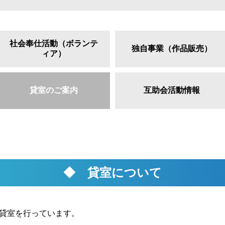
社会奉仕活動（ボランテ
独自事業（作品販売）
ィア）
貸室のご案内
互助会活動情報
◆ 貸室について
貸室を行っています。