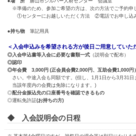
●場 所
勝山市シルバー人材センター 会議室
※準備のため、参加ご希望の方は、次の方法でご予約申
①センターにお越しいただく方法 ②電話でお申し込
●持ち物
筆記用具
＜入会申込みを希望される方が後日ご用意していた
◎入会申込書等入会に必要な書類一式
（説明会で配布）
◎認印
◎年会費 3,000円 (正会員会費2,000円、互助会費1,000円
さい。中途入会も同額です。(但し、1月1日から3月31
当該年度内の会費は免除になります。)
◎
配分金振込先の口座番号を確認できるもの
◎運転免許証
(お持ちの方)
◆ 入会説明会の日程