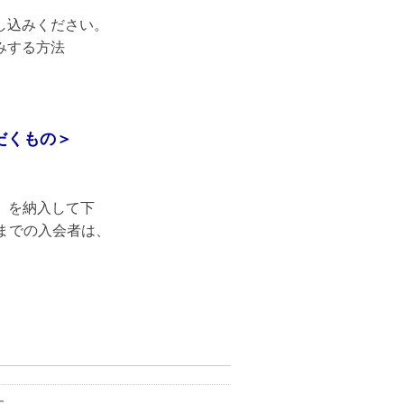
し込みください。
みする方法
だくもの＞
）
を納入して下
日までの入会者は、