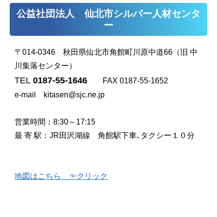
公益社団法人 仙北市シルバー人材センタ
ー
〒014-0346 秋田県仙北市角館町川原中道66
（旧 中
川集落センター）
TEL
0187-55-1646
FAX 0187-55-1652
e-mail
kitasen@sjc.ne.jp
営業時間：8:30～17:15
最 寄 駅：JR田沢湖線 角館駅下車､タクシー１０分
地図はこちら ☜クリック