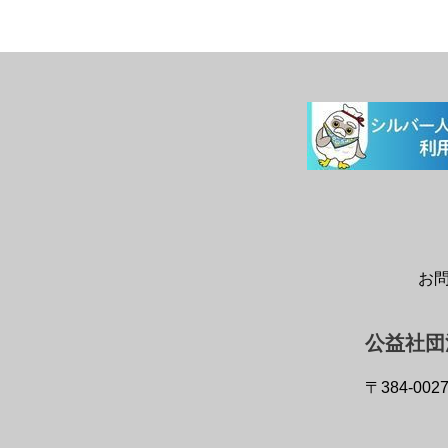
お
公益社団
〒384-002