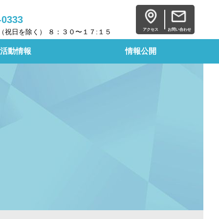
-0333
アクセス
お問い合わせ
（祝日を除く） ８：３０〜１７:１５
活動情報
情報公開