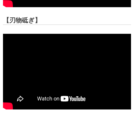
【刃物砥ぎ】