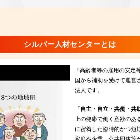
シルバー人材センターとは
高齢者等の雇用の安定
「
国から補助を受けて運営
法人です。
「
自主・自立・共働・共
上の健康で働く意欲のあ
に密着した臨時的かつ短
家庭や企業、公共団体等