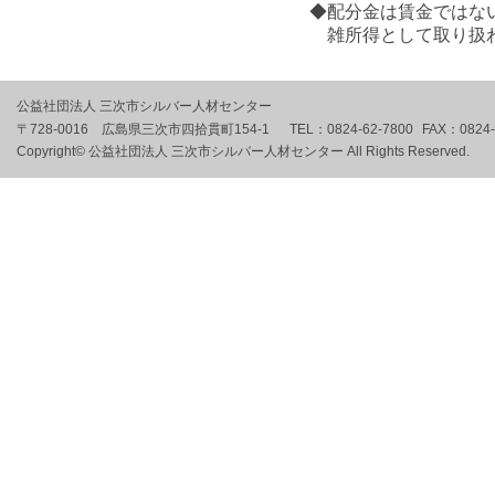
◆配分金は賃金ではな
雑所得として取り扱わ
公益社団法人 三次市シルバー人材センター
〒728-0016 広島県三次市四拾貫町154-1
TEL：
0824-62-7800
FAX：
0824
Copyright© 公益社団法人 三次市シルバー人材センター All Rights Reserved.