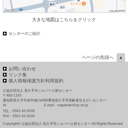
大きな地図はこちらをクリック
センターのご紹介
ページの先頭へ
お問い合わせ
リンク集
個人情報保護方針利用規約
公益社団法人 長久手市シルバー人材センター
〒480-1103
愛知県長久手市岩作城の内98番地長久手市高齢者生きがいセンター
内 E-mail：nagakute＠sjc.ne.jp
0561-62-9100
TEL：
FAX：
0561-62-9100
Copyright© 公益社団法人 長久手市シルバー人材センター All Rights Reserved.