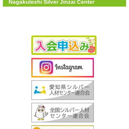
Nagakuteshi Silver Jinzai Center