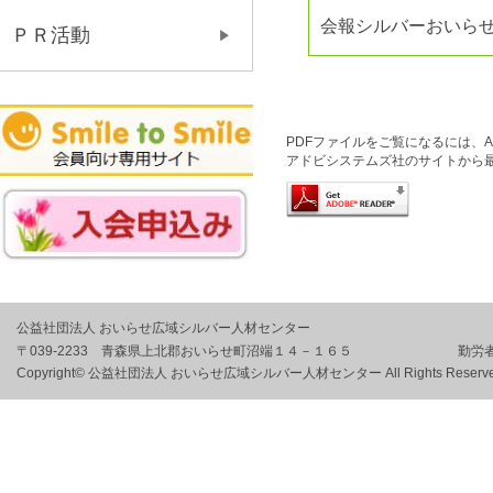
会報シルバーおいらせ
ＰＲ活動
PDFファイルをご覧になるには、Ado
アドビシステムズ社のサイトから
公益社団法人 おいらせ広域シルバー人材センター
〒039-2233 青森県上北郡おいらせ町沼端１４－１６５ 勤労者
Copyright© 公益社団法人 おいらせ広域シルバー人材センター All Rights Reserve