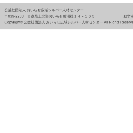
公益社団法人 おいらせ広域シルバー人材センター
〒039-2233 青森県上北郡おいらせ町沼端１４－１６５ 勤労者
Copyright© 公益社団法人 おいらせ広域シルバー人材センター All Rights Reserve