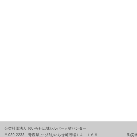
公益社団法人 おいらせ広域シルバー人材センター
〒039-2233 青森県上北郡おいらせ町沼端１４－１６５ 勤労者