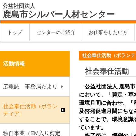
公益社団法人
鹿島市シルバー人材センター
トップ
センターのご紹介
お仕事をしたい方
社会奉仕活動（ボランテ
活動情報
社会奉仕活動
公益社団法人 鹿島
広報誌 事務局だより
において、「剪定・草
環境月間に合わせ、「
社会奉仕活動（ボラン
及啓発促進月間にちな
ティア）
することで、環境意識
ています。
独自事業（EM入り剪定
終了後は、恒例の「