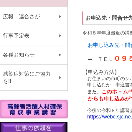
広報 連合さが
お申込先・問合せ
令和８年年度最近の講
行事予定表
お申し込み先・問
各種お知らせ
０９
➡ ＴＥＬ
【申込み方法】
感染症対策にご協力
お住まいの市町のシル
を!!
申し込むか、申込書を
このホ－ム
また、
からも
申し込みが
今後の令和８年講習会
https://
webc.sjc.ne.