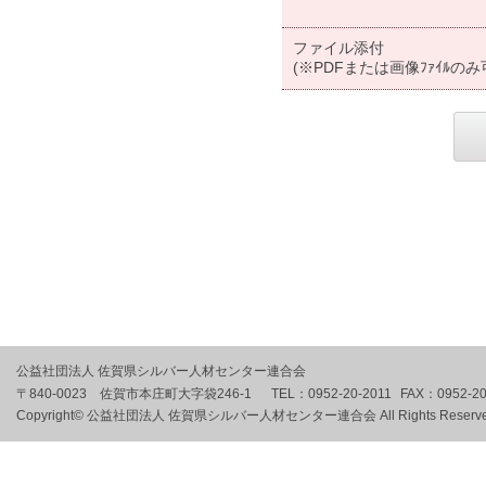
ファイル添付
(※PDFまたは画像ﾌｧｲﾙのみ
公益社団法人 佐賀県シルバー人材センター連合会
〒840-0023 佐賀市本庄町大字袋246-1
TEL：
0952-20-2011
FAX：
0952-2
Copyright© 公益社団法人 佐賀県シルバー人材センター連合会 All Rights Reserve