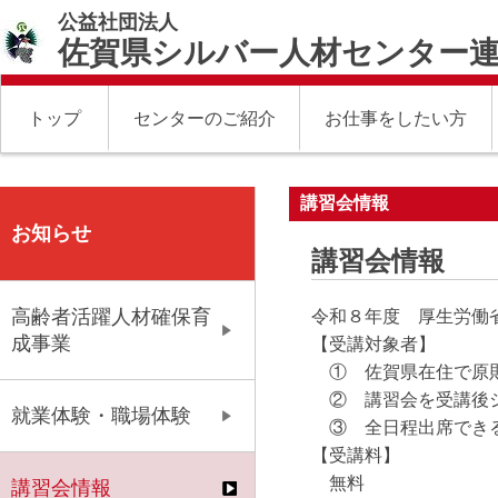
公益社団法人
佐賀県シルバー人材センター
トップ
センターのご紹介
お仕事をしたい方
講習会情報
お知らせ
講習会情報
高齢者活躍人材確保育
令和８年度 厚生労働
成事業
【受講対象者】
① 佐賀県在住で原
② 講習会を受講後シ
就業体験・職場体験
③ 全日程出席でき
【受講料】
無料
講習会情報