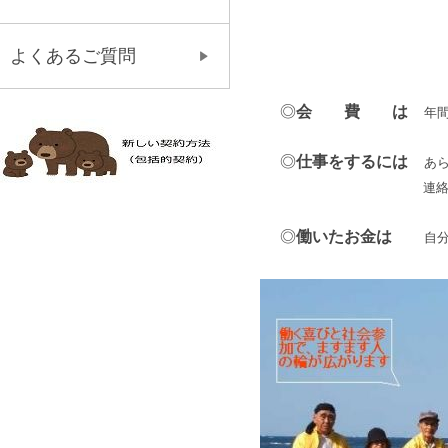
よくあるご質問
シルバー人
◎
会 費 は
年
◎
仕事をするには
あ
連絡を受けて仕
◎
働いたお金は
自