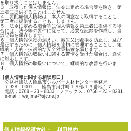
を取り扱うことはしません。
３ 取得した個人情報は、法令に定める場合等を除き、第
三者に提供することはしません。
４ 要配慮個人情報は、本人の同意なく取得することも、
第三者に提供することも、しません。
５ 法令に定める場合等に個人情報を第三者に提供する場
合には、法令等の要件に従って、必要な記録を作成し、当
該記録を保存します。
６ 個人情報保護の漏えい、滅失又は毀損を防止し、及び
是正するために、個人情報を適切に管理することとし、組
織的・人的・技術的な安全対策措置を講じます。
７ 個人情報の取扱いに関する苦情を受けた場合は、適切
に対応します。
８ 個人情報の取扱いについて、継続的な改善を行いま
す。
【個人情報に関する相談窓口】
公益社団法人輪島市シルバー人材センター事務局
〒928－0001 輪島市河井町１５部１３番地１７
電話：0768－23－8033 ファックス：0768－23－8281
e-mail：
wajima@sjc.ne.jp
個人情報保護方針・ 利用規約