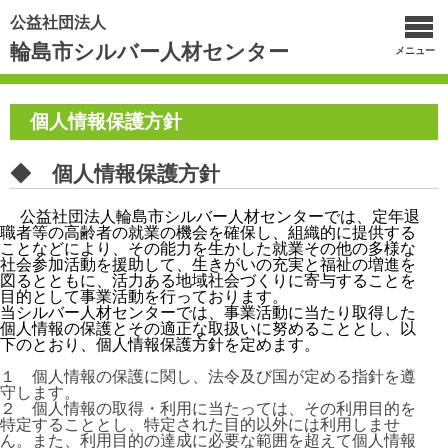
公益社団法人
輪島市シルバー人材センター
メニュー
個人情報保護方針
◆ 個人情報保護方針
公益社団法人輪島市シルバー人材センターでは、定年退
職者等の高齢者の就業の機会を確保し、組織的に提供する
ことなどにより、その能力を生かした就業その他の多様な
社会参加活動を援助して、生きがいの充実と福祉の増進を
図るとともに、活力ある地域社会づくりに寄与することを
目的として事業活動を行っております。
当シルバー人材センターでは、事業活動に当たり取得した
個人情報の保護とその適正な取扱いに努めることとし、以
下のとおり、個人情報保護方針を定めます。
１ 個人情報の保護に関し、法令及び国が定める指針を遵
守します。
２ 個人情報の取得・利用に当たっては、その利用目的を
特定することとし、特定された目的以外には利用しませ
ん。また、利用目的の達成に必要な範囲を超えて個人情報