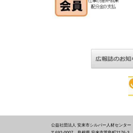
公益社団法人 安来市シルバー人材センター
〒692-0007
島根県 安来市荒島町2176-3