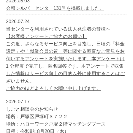
2026.08.03
会報シルバーセンター131号を掲載しました。
2026.07.24
当センターを利用されている法人発注者の皆様へ
【お客様アンケートご協力のお願い】
この度、さらなるサービス向上を目指し、日頃の「料金
設定」や「就業会員の質」等に関する率直なご意見をお
伺いするアンケートを実施いたします。本アンケートは
1 分程度で完了し、匿名回答です。本アンケートで収集
した情報はサービス向上の目的以外に使用することはご
ざいません。
ご協力のほどよろしくお願い申し上げます。
2026.07.17
しごと相談会のお知らせ
場所：戸塚区戸塚町３７２２
場所：ハローワーク戸塚２階マッチングブース
日程：令和8年8月20日（木）