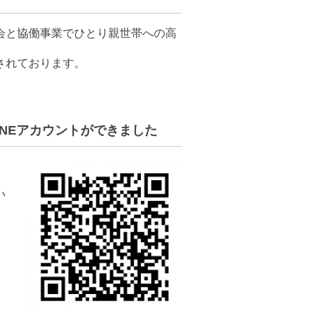
会と協働事業でひとり親世帯への高
されております。
LINEアカウントができました
い