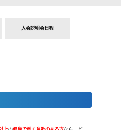
入会説明会日程
以上
の
健康で働く意欲のある方
なら、ど