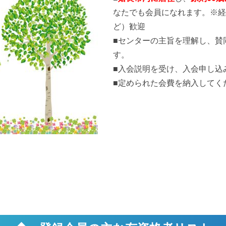
なたでも会員になれま
す。
※経
ど）歓迎
■センターの主旨を理解し、賛
す。
■入会説明を受け、入会申し込
■定められた会費を納入してく