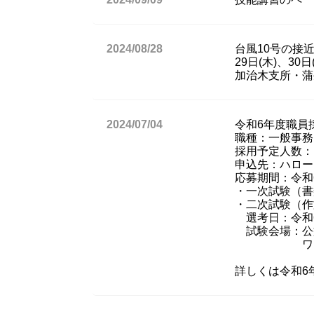
2024/08/28
台風10号の接
29日(木)、30日
加治木支所・蒲
2024/07/04
令和6年度職員
職種：一般事務
採用予定人数：
申込先：ハロー
応募期間：令和6
・一次試験（書
・二次試験（作
選考日：令和6
試験会場：公
ワークプ
詳しくは令和6