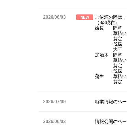
2026/08/03
ご依頼の際は、
NEW
（8/3現在）
姶良 除草 R
草払い R8
剪定 担
伐採 R8
大工 R8
加治木 除草 
草払い R8
剪定 R8
伐採 R8
蒲生 草払い 
剪定 R8
2026/07/09
就業情報のペー
2026/06/03
情報公開のペー