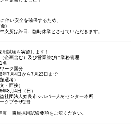
近に伴い安全を確保するため、
(金)
生支所は終日、臨時休業とさせていただきます。
採用試験を実施します！
（企画含む）及び営業並びに業務管理
1名
ワーク国分
年7月4日から7月23日まで
類選考）
文・面接）
年8月4日（日）
益社団法人姶良市シルバー人材センター本所
ラザ2階
年度 職員採用試験要項をご覧ください。