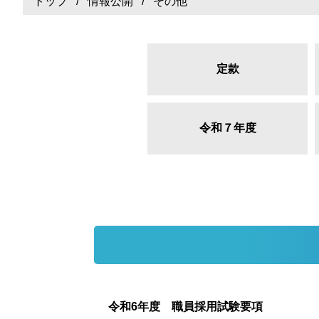
トップ
/
情報公開
/ その他
定款
令和７年度
令和6年度 職員採用試験要項