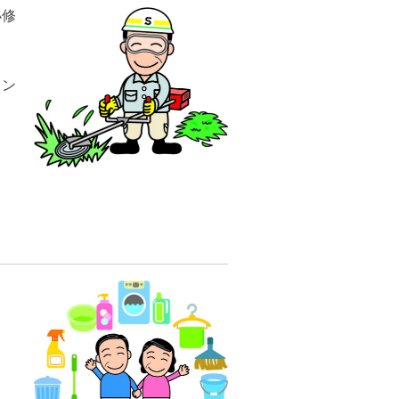
小修
）
ン