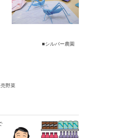
■シルバー農園
農園）
り小物
売野菜
で
。