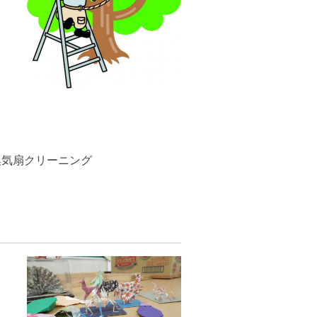
グ
）
換気扇クリーニング
う