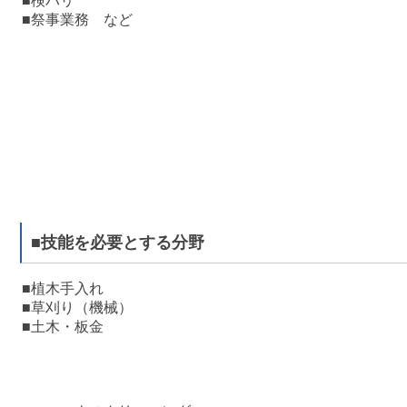
■検ハリ
■祭事業務 など
■技能を必要とする分野
■植木手入れ
■草刈り（機械）
■土木・板