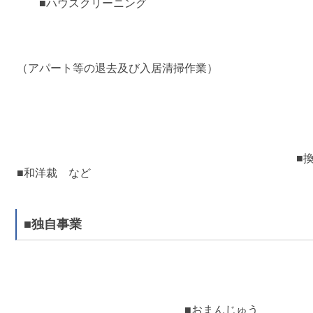
■ハウスクリーニン
（アパート等の退去及び入居清掃作業
■
■和洋裁 など
■独自事業
■おまんじゅ