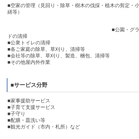
■空家の管理（見回り・除草・樹木の伐採・植木の剪定・
繕等
■公園・グラ
ドの清掃
■公衆トイレの清掃
■各ご家庭の除草、草刈り、清掃等
■会社等の除草、草刈り、製造、梱包、清掃等
■その他屋内外作業
■サービス分野
■家事援助サービス
■子育て支援サービス
■子守り
■配膳・皿洗い等
■観光ガイド（市内・札所）など