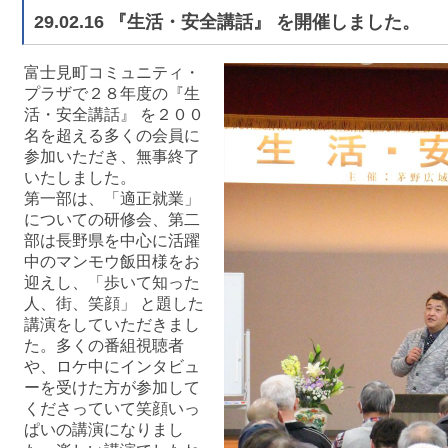
29.02.16 『生活・安全講話』 を開催しました。
富士見町コミュニティ・
プラザで２８年度の『生
活・安全講話』 を２００
名を超える多くの会員に
参加いただき、無事終了
いたしました。
第一部は、「適正就業」
についての研修会、第二
部は長野県を中心に活躍
中のマンモウ飯田様をお
迎えし、「歩いて知った
人、街、笑顔」 と題した
講演をしていただきまし
た。多くの番組視聴者
や、ロケ中にインタビュ
ーを受けた方が参加して
くださっていて笑顔いっ
ぱいの講演になりまし