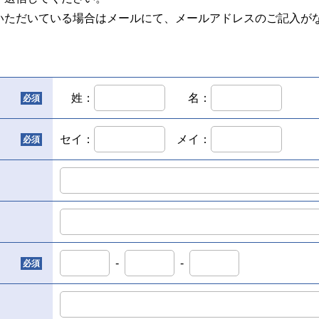
いただいている場合はメールにて、メールアドレスのご記入が
姓：
名：
必須
セイ：
メイ：
必須
-
-
必須