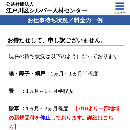
公益社団法人
江戸川区シルバー人材センター
メニュー
お仕事待ち状況／料金の一例
お待たせして、申し訳ございません。
現在の待ち状況は以下のようになっております
襖・障子・網戸：
1ヵ月～1ヵ月半
程度
畳
：
1
ヵ
月～1ヵ月半程度
除草
：
1ヵ月
～2ヵ月
程度
【7/16より一部地域
の新規受付を
停止
しております。
詳細はこち
ら
】