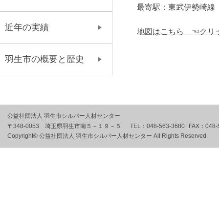
最寄駅：東武伊勢崎線
近年の実績
地図はこちら ☜クリ
羽生市の概要と歴史
公益社団法人 羽生市シルバー人材センター
〒348-0053 埼玉県羽生市南５－１９－５
TEL：
048-563-3680
FAX：
048-
Copyright© 公益社団法人 羽生市シルバー人材センター All Rights Reserved.