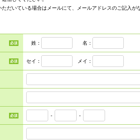
いただいている場合はメールにて、メールアドレスのご記入が
姓：
名：
必須
セイ：
メイ：
必須
-
-
必須