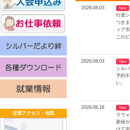
2026.08.03
New
行楽シ
つき
ィア市
このビ
2026.08.03
New
シルバ
予約
い。
2026.06.18
New
交通アクセス・地図
りウォ
新緑
けて楽