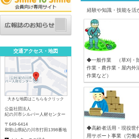
経験や知識・技能を活
交通アクセス・地図
◆一般作業 （草刈・
作業・農作業・屋内外
作業など）
大きな地図はこちらをクリック
公益社団法人
紀の川市シルバー人材センター
〒649-6414
◆高齢者活用・現役世
和歌山県紀の川市打田1398番地
用サポート事業（労働