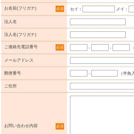
お名前(フリガナ)
必須
セイ：
メイ：
法人名
法人名(フリガナ)
ご連絡先電話番号
必須
-
-
メールアドレス
郵便番号
-
（半角
ご住所
お問い合わせ内容
必須