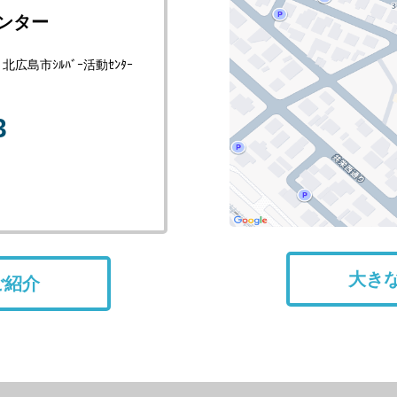
ンター
島市ｼﾙﾊﾞｰ活動ｾﾝﾀｰ
3
大き
ご紹介