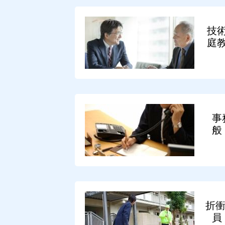
技
庭
事
般
折衝
員