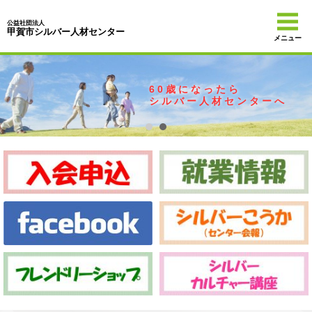
公益社団法人
甲賀市シルバー人材センター
メニュー
6 0 歳 に な っ た ら
シ ル バ ー 人 材 セ ン タ ー へ