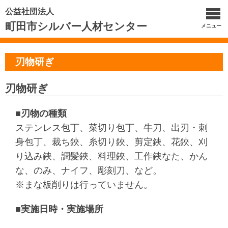
公益社団法人
町田市シルバー人材センター
メニュー
刃物研ぎ
刃物研ぎ
■刃物の種類
ステンレス包丁、菜切り包丁、牛刀、出刃・刺
身包丁、裁ち鋏、糸切り鋏、剪定鋏、花鋏、刈
り込み鋏、調髪鋏、料理鋏、工作鋏なた、かん
な、のみ、ナイフ、彫刻刀、など。
※まな板削りは行っていません。
■実施日時・実施場所