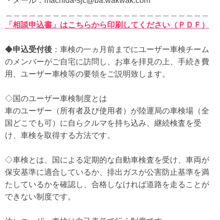
・メール：machida-sjc@ba.wakwak.com
＿＿＿＿＿＿＿＿＿＿＿＿＿＿＿＿＿＿＿＿＿＿＿＿＿＿
「相談申込書」はこちらから印刷してください（ＰＤＦ）
◆
申込受付後
：車検の一ヵ月前までにユーザー車検チーム
のメンバーがご自宅に訪問し、お車を拝見の上、手続き費
用、ユーザー車検等の要領をご説明致します。
◇国のユーザー車検制度とは
車のユーザー（所有者及び使用者）が陸運局の車検場（全
国どこでも可）に自らクルマを持ち込み、継続検査を受
け、車検を取得する方法です。
◇車検とは、国による定期的な自動車検査を受け、車両が
保安基準に適合しているか、排出ガスが公害防止基準を満
たしているかを確認し、合格しなければ道路を走ることが
できない制度です。