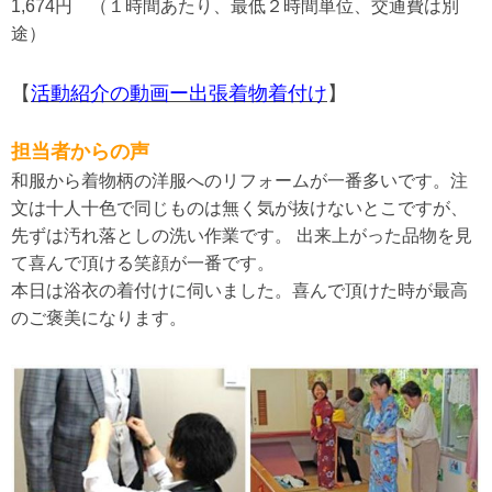
1,674円 （１時間あたり、最低２時間単位、交通費は別
途）
【
活動紹介の動画ー出張着物着付け
】
担当者からの声
和服から着物柄の洋服へのリフォームが一番多いです。注
文は十人十色で同じものは無く気が抜けないとこですが、
先ずは汚れ落としの洗い作業です。 出来上がった品物を見
て喜んで頂ける笑顔が一番です。
本日は浴衣の着付けに伺いました。喜んで頂けた時が最高
のご褒美になります。