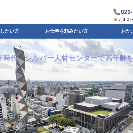
029
８：３０
したい方
お仕事を頼みたい方
おた
0年時代 シルバー人材センターで高年齢