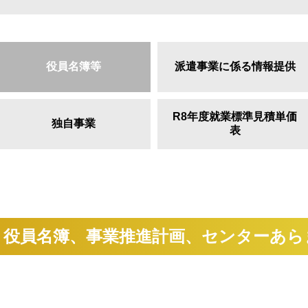
役員名簿等
派遣事業に係る情報提供
R8年度就業標準見積単価
独自事業
表
 役員名簿、事業推進計画、センターあら