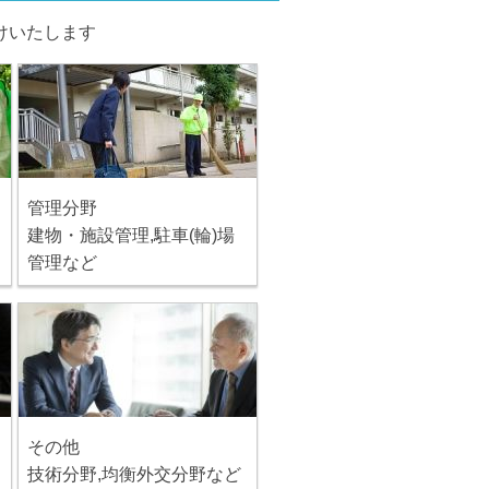
けいたします
管理分野
建物・施設管理,駐車(輪)場
管理など
その他
技術分野,均衡外交分野など